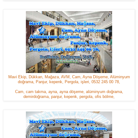
Mavi Ekip, Dükkan, Mağaza, AVM, Cam, Ayna Döşeme, Alüminyum
doğrama, Panjur, kepenk, Pergola, işleri, 0532 245 00 78,
Cam, cam takma, ayna, ayna döşeme, alüminyum doğrama,
demirdoğrama, panjur, kepenk, pergola, ofis bölme,