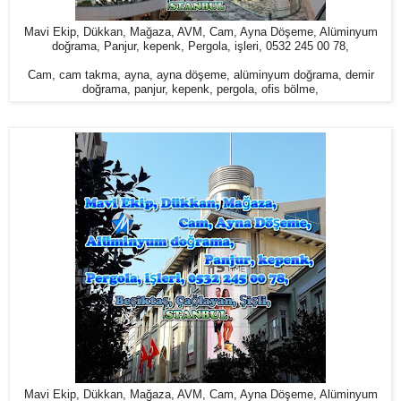
Mavi Ekip, Dükkan, Mağaza, AVM, Cam, Ayna Döşeme, Alüminyum
doğrama, Panjur, kepenk, Pergola, işleri, 0532 245 00 78,
Cam, cam takma, ayna, ayna döşeme, alüminyum doğrama, demir
doğrama, panjur, kepenk, pergola, ofis bölme,
Mavi Ekip, Dükkan, Mağaza, AVM, Cam, Ayna Döşeme, Alüminyum