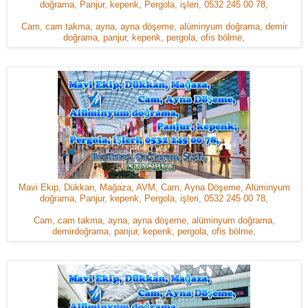
doğrama, Panjur, kepenk, Pergola, işleri, 0532 245 00 78,
Cam, cam takma, ayna, ayna döşeme, alüminyum doğrama, demir
doğrama, panjur, kepenk, pergola, ofis bölme,
Mavi Ekip, Dükkan, Mağaza, AVM, Cam, Ayna Döşeme, Alüminyum
doğrama, Panjur, kepenk, Pergola, işleri, 0532 245 00 78,
Cam, cam takma, ayna, ayna döşeme, alüminyum doğrama,
demirdoğrama, panjur, kepenk, pergola, ofis bölme,