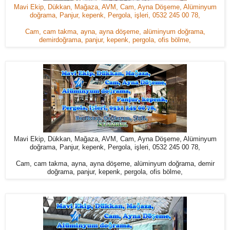
Mavi Ekip, Dükkan, Mağaza, AVM, Cam, Ayna Döşeme, Alüminyum
doğrama, Panjur, kepenk, Pergola, işleri, 0532 245 00 78,
Cam, cam takma, ayna, ayna döşeme, alüminyum doğrama,
demirdoğrama, panjur, kepenk, pergola, ofis bölme,
Mavi Ekip, Dükkan, Mağaza, AVM, Cam, Ayna Döşeme, Alüminyum
doğrama, Panjur, kepenk, Pergola, işleri, 0532 245 00 78,
Cam, cam takma, ayna, ayna döşeme, alüminyum doğrama, demir
doğrama, panjur, kepenk, pergola, ofis bölme,