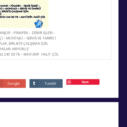
NJUR – PİMAPEN - DEMİR İŞLERİ –
 – MONTAJCI – SERVİS VE TAMİRCİ
AR, BİRLİKTE ÇALIŞMAK İÇİN.
TAKLARI ARIYORUZ
 245 00 78 – MAVİ EKİP- HALİT ÇÖL
Save
Google
Tumblr