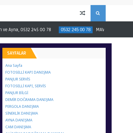
S
e Ayna, 0532 245 00 78
0532 245 00 78
MAVİ EKİP, TÜM KONUL
E
A
SAYFALAR
R
Ana Sayfa
FOTOSELLİ KAPI DANIŞMA
C
PANJUR SERVİS
FOTOSELLİ KAPI, SERVİS
PANJUR BİLGİ
H
DEMİR DOĞRAMA DANIŞMA
PERGOLA DANIŞMA
SİNEKLİK DANIŞMA
AYNA DANIŞMA
CAM DANIŞMA