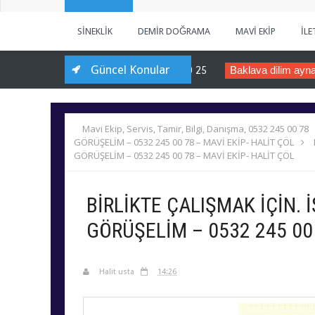
SİNEKLİK
DEMİR DOĞRAMA
MAVİ EKİP
İLE
Güncel Konular
rdivene Demir Doğrama, 0537 920 40 25
Baklava dilim ayna mod
Mavi Ekip, Servis, Tamir, Bilgi, Danışma, 0532 245 00 78
GÖRÜŞELİM – 0532 245 00 78 – MAVİ EKİP- HALİT ÇÖL
GÖRÜŞELİM – 0532 245 00 78 – MAVİ EKİP- HALİT ÇÖL
BİRLİKTE ÇALIŞMAK İÇİN. 
GÖRÜŞELİM – 0532 245 00 
Halit usta
14:26