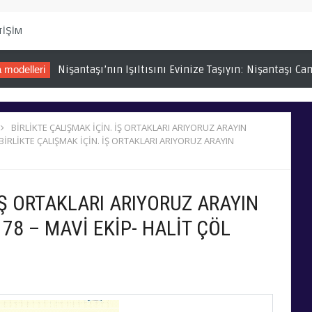
TİŞİM
elleri
Nişantaşı’nın Işıltısını Evinize Taşıyın: Nişantaşı Cam v
BİRLİKTE ÇALIŞMAK İÇİN. İŞ ORTAKLARI ARIYORUZ ARAYIN
BİRLİKTE ÇALIŞMAK İÇİN. İŞ ORTAKLARI ARIYORUZ ARAYIN
İŞ ORTAKLARI ARIYORUZ ARAYIN
78 – MAVİ EKİP- HALİT ÇÖL