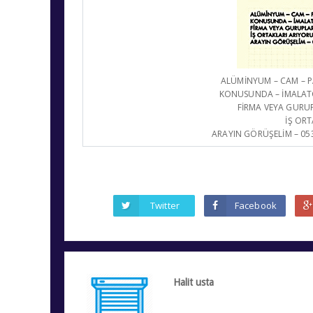
ALÜMİNYUM – CAM – PA
KONUSUNDA – İMALATÇI
FİRMA VEYA GURUPL
İŞ OR
ARAYIN GÖRÜŞELİM – 0532
Twitter
Facebook
Halit usta