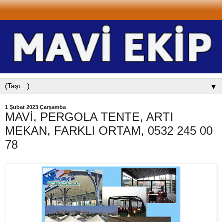
▼
1 Şubat 2023 Çarşamba
MAVİ, PERGOLA TENTE, ARTI
MEKAN, FARKLI ORTAM, 0532 245 00
78