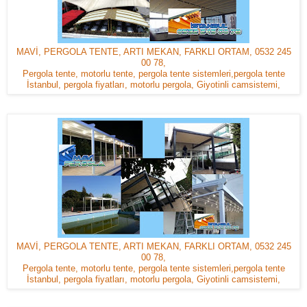
MAVİ, PERGOLA TENTE, ARTI MEKAN, FARKLI ORTAM, 0532 245
00 78,
Pergola tente, motorlu tente, pergola tente sistemleri,pergola tente
İstanbul, pergola fiyatları, motorlu pergola, Giyotinli camsistemi,
MAVİ, PERGOLA TENTE, ARTI MEKAN, FARKLI ORTAM, 0532 245
00 78,
Pergola tente, motorlu tente, pergola tente sistemleri,pergola tente
İstanbul, pergola fiyatları, motorlu pergola, Giyotinli camsistemi,