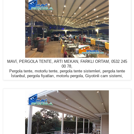
MAVİ, PERGOLA TENTE, ARTI MEKAN, FARKLI ORTAM, 0532 245
00 78,
Pergola tente, motorlu tente, pergola tente sistemleri, pergola tente
İstanbul, pergola fiyatları, motorlu pergola, Giyotinli cam sistemi,