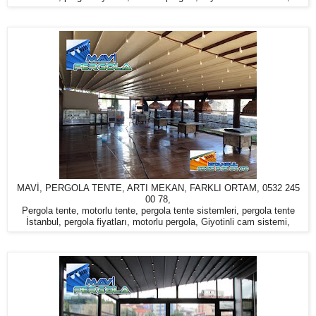
MAVİ, PERGOLA TENTE, ARTI MEKAN, FARKLI ORTAM, 0532 245
00 78,
Pergola tente, motorlu tente, pergola tente sistemleri, pergola tente
İstanbul, pergola fiyatları, motorlu pergola, Giyotinli cam sistemi,