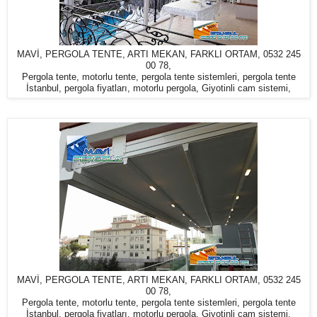
MAVİ, PERGOLA TENTE, ARTI MEKAN, FARKLI ORTAM, 0532 245
00 78,
Pergola tente, motorlu tente, pergola tente sistemleri, pergola tente
İstanbul, pergola fiyatları, motorlu pergola, Giyotinli cam sistemi,
MAVİ, PERGOLA TENTE, ARTI MEKAN, FARKLI ORTAM, 0532 245
00 78,
Pergola tente, motorlu tente, pergola tente sistemleri, pergola tente
İstanbul, pergola fiyatları, motorlu pergola, Giyotinli cam sistemi,