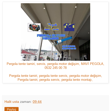
Pergola tente tamiri, servis, pergola motor değişim, MAVİ PEGOLA,
0532 245 00 78
Pergola tente tamiri, pergola tente servis, pergola motor değişim,
Pergola tamiri, pergola servis, pergola tente montajı,
Halit usta
zaman:
09:44
Paylaş