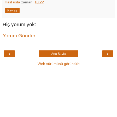
Halit usta
zaman:
10:22
Paylaş
Hiç yorum yok:
Yorum Gönder
‹
›
Ana Sayfa
Web sürümünü görüntüle