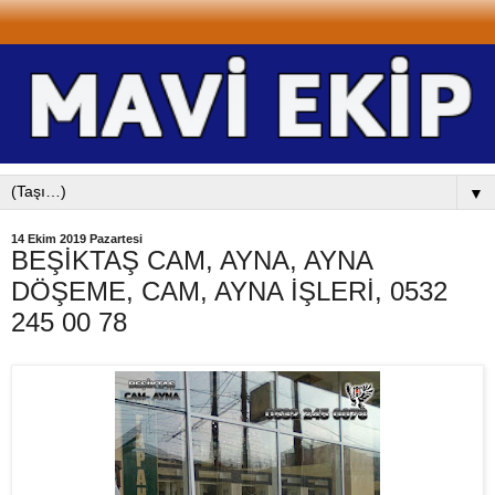
▼
14 Ekim 2019 Pazartesi
BEŞİKTAŞ CAM, AYNA, AYNA
DÖŞEME, CAM, AYNA İŞLERİ, 0532
245 00 78