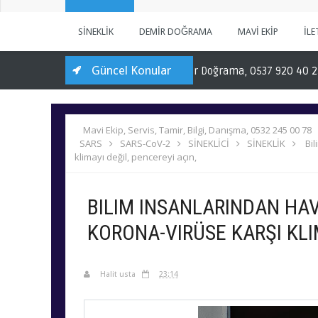
SİNEKLİK
DEMİR DOĞRAMA
MAVİ EKİP
İLE
Güncel Konular
ası: Çatıdan Merdivene Demir Doğrama, 0537 920 40 25
Bakla
Mavi Ekip, Servis, Tamir, Bilgi, Danışma, 0532 245 00 78
SARS
SARS-CoV-2
SİNEKLİCİ
SİNEKLİK
Bi
klimayı değil, pencereyi açın,
BILIM INSANLARINDAN HAV
KORONA-VIRÜSE KARŞI KLIM
Halit usta
23:14