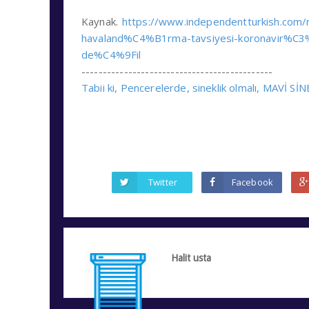
Kaynak.
https://www.independentturkish.com
havaland%C4%B1rma-tavsiyesi-koronavir%
de%C4%9Fil
---------------------------------------------
Tabii ki, Pencerelerde, sineklik olmalı, MAVİ S
Twitter
Facebook
Halit usta