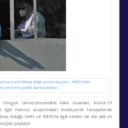
rüse karşı klimayı değil, pencereyi açın . ABD’li bilim
rken, pencere açmak durdurabiliyor.
Oregon Üniversitesindeki bilim insanları, Kovid-19
 ilgili mevcut araştırmaları inceleyerek tavsiyelerde
sebep olduğu SARS ve MERS’le ilgili verileri de ele aldı ve
uçları paylaştı.