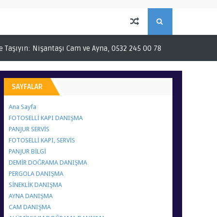
S
 Nişantaşı Cam ve Ayna, 0532 245 00 78
0532 245 00 78
MAVİ 
E
A
SAYFALAR
R
Ana Sayfa
FOTOSELLİ KAPI DANIŞMA
C
PANJUR SERVİS
FOTOSELLİ KAPI, SERVİS
PANJUR BİLGİ
H
DEMİR DOĞRAMA DANIŞMA
PERGOLA DANIŞMA
SİNEKLİK DANIŞMA
AYNA DANIŞMA
CAM DANIŞMA