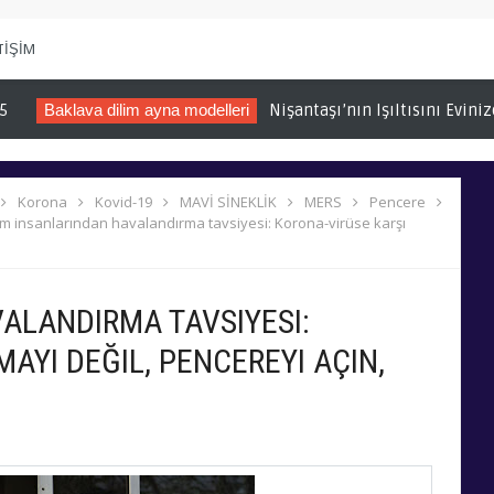
TİŞİM
va dilim ayna modelleri
Nişantaşı’nın Işıltısını Evinize Taşıyın:
Korona
Kovid-19
MAVİ SİNEKLİK
MERS
Pencere
lim insanlarından havalandırma tavsiyesi: Korona-virüse karşı
ALANDIRMA TAVSIYESI:
AYI DEĞIL, PENCEREYI AÇIN,