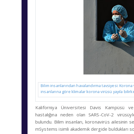
Bilim insanlarından havalandırma tavsiyesi: Korona vi
insanlarına göre klimalar korona virüsü yayıla bili
Kaliforniya Üniversitesi Davis Kampüsü ve 
hastalığına neden olan SARS-CoV-2 virüsüyle
bulundu. Bilim insanları, koronavirüs ailesinin 
mSystems isimli akademik dergide buldukları son