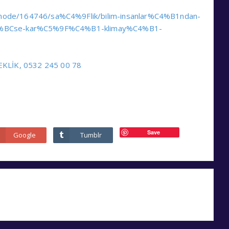
/node/164746/sa%C4%9Flik/bilim-insanlar%C4%B1ndan-
C3%BCse-kar%C5%9F%C4%B1-klimay%C4%B1-
İNEKLİK, 0532 245 00 78
Save
Google
Tumblr