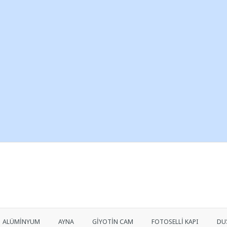
ALÜMİNYUM
AYNA
GİYOTİN CAM
FOTOSELLİ KAPI
DU