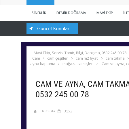
SİNEKLİK
DEMİR DOĞRAMA
MAVİ EKİP
İLE
Güncel Konular
Mavi Ekip, Servis, Tamir, Bilgi, Danışma, 0532 245 00 78
Cam
cam çeşitleri
cam m2 fiyatı
cam takma
ayna kaplama
mağaza cam işleri
Cam ve ayna, c
CAM VE AYNA, CAM TAKMA
0532 245 00 78
Halit usta
11:29