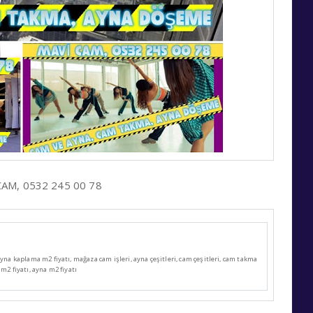
CAM, 0532 245 00 78
a kaplama m2 fiyatı, mağaza cam işleri, ayna çeşitleri, cam çeşitleri, cam takma
 m2 fiyatı, ayna m2 fiyatı