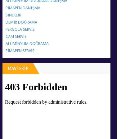
ALÜMİNYUM DOĞRAMA DANIŞMA
PİMAPEN DANIŞMA
SİNEKLİK
DEMİR DOĞRAMA
PERGOLA SERVİS
CAM SERVİS
ALÜMİNYUM DOĞRAMA
PİMAPEN SERVİS
MAVİ EKİP