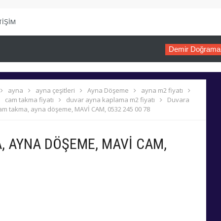
TİŞİM
Demir Doğrama
Modern Yapıların
ayna
ayna çeşitleri
Ayna Döşeme
ayna m2 fiyatı
cam takma fiyatı
duvar ayna kaplama m2 fiyatı
Duvara
am takma, ayna döşeme, MAVİ CAM, 0532 245 00 78
, AYNA DÖŞEME, MAVİ CAM,