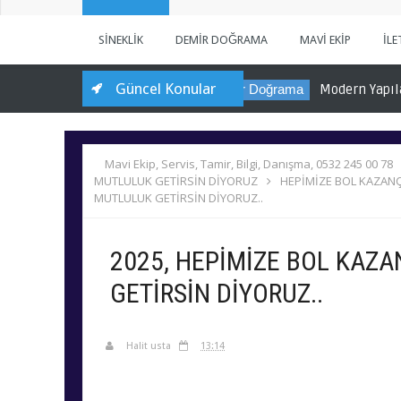
SİNEKLİK
DEMİR DOĞRAMA
MAVİ EKİP
İLE
Güncel Konular
Demir Doğrama
Modern Yapıların Çelik Omur
Mavi Ekip, Servis, Tamir, Bilgi, Danışma, 0532 245 00 78
MUTLULUK GETİRSİN DİYORUZ
HEPİMİZE BOL KAZAN
MUTLULUK GETİRSİN DİYORUZ..
2025, HEPİMİZE BOL KAZA
GETİRSİN DİYORUZ..
Halit usta
13:14