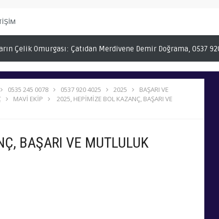
TİŞİM
gası: Çatıdan Merdivene Demir Doğrama, 0537 920 40 25
Bakl
0535 245 0078
0537 920 4025
2025
BAŞARI VE
Ç
MAVİ EKİP
2025, HEPİMİZE BOL KAZANÇ, BAŞARI VE
NÇ, BAŞARI VE MUTLULUK