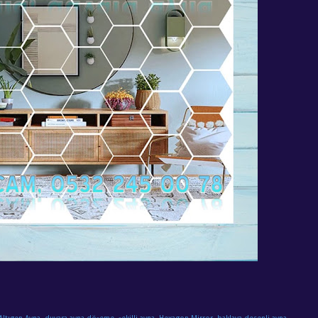
Altıgen Ayna, duvara ayna döşeme, şekilli ayna, Hexagon Mirror, baklava desenli ayna,