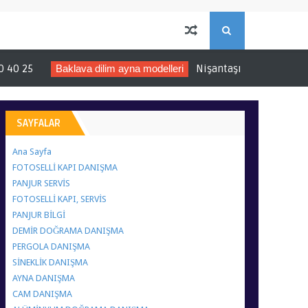
S
ava dilim ayna modelleri
Nişantaşı’nın Işıltısını Evinize Taşıyın
E
A
SAYFALAR
R
Ana Sayfa
FOTOSELLİ KAPI DANIŞMA
C
PANJUR SERVİS
FOTOSELLİ KAPI, SERVİS
PANJUR BİLGİ
H
DEMİR DOĞRAMA DANIŞMA
PERGOLA DANIŞMA
SİNEKLİK DANIŞMA
AYNA DANIŞMA
CAM DANIŞMA