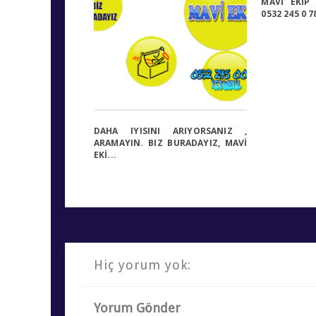
MAVİ EKİP 
0532 245 0 7
DAHA IYISINI ARIYORSANIZ ,
ARAMAYIN. BIZ BURADAYIZ, MAVİ
EKİ...
Hiç yorum yok:
Yorum Gönder