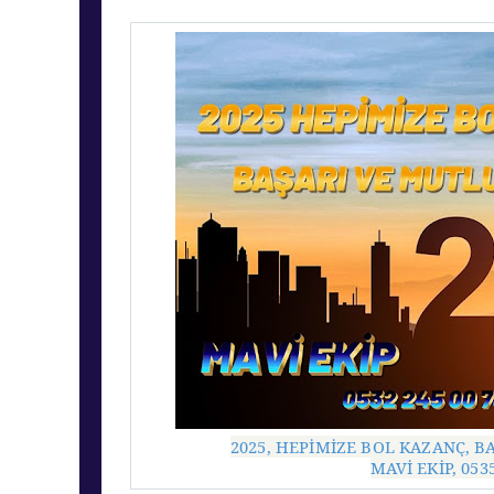
2025, HEPİMİZE BOL KAZANÇ, B
MAVİ EKİP, 0535