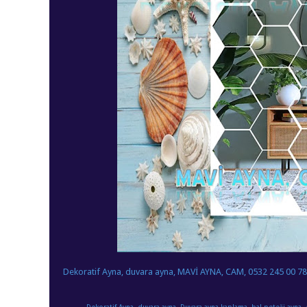
Dekoratif Ayna, duvara ayna, MAVİ AYNA, CAM, 0532 245 00 78
Dekoratif Ayna, duvara ayna, Duvara ayna kaplama, bal peteği ayna, 