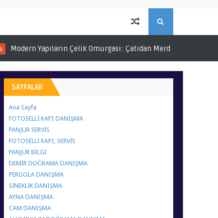
S
 Çelik Omurgası: Çatıdan Merdivene Demir Doğrama, 0537 920 40
E
A
SAYFALAR
R
Ana Sayfa
FOTOSELLİ KAPI DANIŞMA
C
PANJUR SERVİS
FOTOSELLİ KAPI, SERVİS
PANJUR BİLGİ
H
DEMİR DOĞRAMA DANIŞMA
PERGOLA DANIŞMA
SİNEKLİK DANIŞMA
AYNA DANIŞMA
CAM DANIŞMA