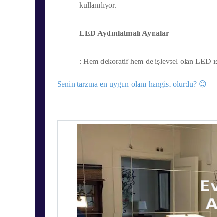
kullanılıyor.
LED Aydınlatmalı Aynalar
: Hem dekoratif hem de işlevsel olan LED ı
Senin tarzına en uygun olanı hangisi olurdu? 😊