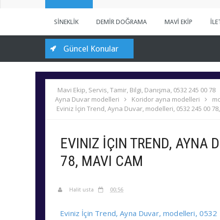
SİNEKLİK
DEMİR DOĞRAMA
MAVİ EKİP
İLE
Güncel Konular
Mavi Ekip, Servis, Tamir, Bilgi, Danışma, 0532 245 00 78
Ayna Duvar modelleri
Koridor ayna modelleri
mo
Eviniz İçin Trend, Ayna Duvar, modelleri, 0532 245 00 7
EVINIZ İÇIN TREND, AYNA 
78, MAVI CAM
Halit usta
00:56
Eviniz İçin Trend, Ayna Duvar, modelleri, 053