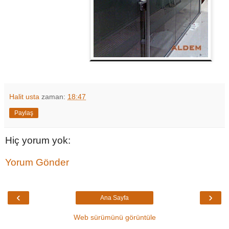
Halit usta
zaman:
18:47
Paylaş
Hiç yorum yok:
Yorum Gönder
‹
›
Ana Sayfa
Web sürümünü görüntüle